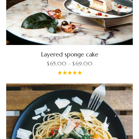
Layered sponge cake
$
65.00
–
$
69.00
Rated
5.00
out of 5