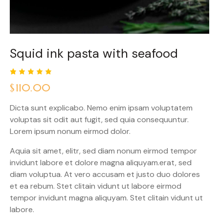
Squid ink pasta with seafood
Rated
1
$
110.00
5.00
out
of 5
based
Dicta sunt explicabo. Nemo enim ipsam voluptatem
on
custome
voluptas sit odit aut fugit, sed quia consequuntur.
r rating
Lorem ipsum nonum eirmod dolor.
Aquia sit amet, elitr, sed diam nonum eirmod tempor
invidunt labore et dolore magna aliquyam.erat, sed
diam voluptua. At vero accusam et justo duo dolores
et ea rebum. Stet clitain vidunt ut labore eirmod
tempor invidunt magna aliquyam. Stet clitain vidunt ut
labore.