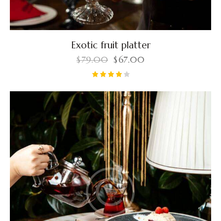
Exotic fruit platter
$
79.00
$
67.00
Rated
4.00
out of
5