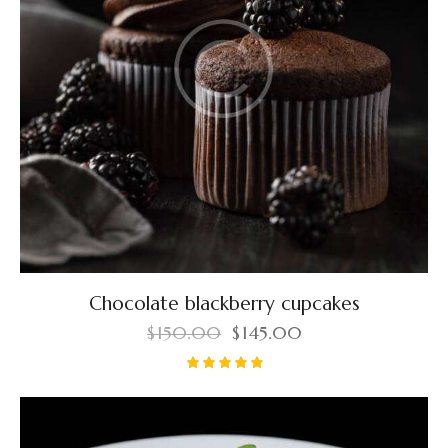
Chocolate blackberry cupcakes
$
150.00
$
145.00
Rated
5.00
out of 5