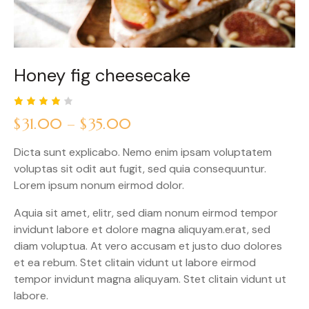
Honey fig cheesecake
Rated
1
$
31.00
–
$
35.00
4.00
out of
5
Dicta sunt explicabo. Nemo enim ipsam voluptatem
based
on
voluptas sit odit aut fugit, sed quia consequuntur.
custo
Lorem ipsum nonum eirmod dolor.
mer
rating
Aquia sit amet, elitr, sed diam nonum eirmod tempor
invidunt labore et dolore magna aliquyam.erat, sed
diam voluptua. At vero accusam et justo duo dolores
et ea rebum. Stet clitain vidunt ut labore eirmod
tempor invidunt magna aliquyam. Stet clitain vidunt ut
labore.