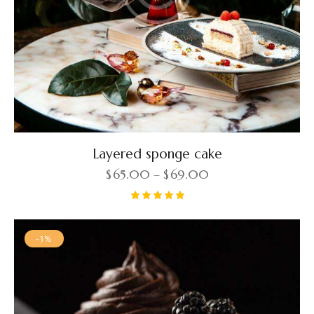
Layered sponge cake
$
65.00
–
$
69.00
Rated
5.00
out of 5
-3%