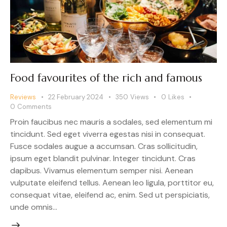
Food favourites of the rich and famous
Reviews
22 February 2024
350
Views
0
Likes
0
Comments
Proin faucibus nec mauris a sodales, sed elementum mi
tincidunt. Sed eget viverra egestas nisi in consequat.
Fusce sodales augue a accumsan. Cras sollicitudin,
ipsum eget blandit pulvinar. Integer tincidunt. Cras
dapibus. Vivamus elementum semper nisi. Aenean
vulputate eleifend tellus. Aenean leo ligula, porttitor eu,
consequat vitae, eleifend ac, enim. Sed ut perspiciatis,
unde omnis…