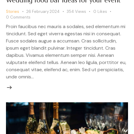
Wedding food bar ideas for your event
Stories
26 February 2024
354
Views
0
Likes
0
Comments
Proin faucibus nec mauris a sodales, sed elementum mi
tincidunt. Sed eget viverra egestas nisi in consequat.
Fusce sodales augue a accumsan. Cras sollicitudin,
ipsum eget blandit pulvinar. Integer tincidunt. Cras
dapibus. Vivamus elementum semper nisi. Aenean
vulputate eleifend tellus. Aenean leo ligula, porttitor eu,
consequat vitae, eleifend ac, enim. Sed ut perspiciatis,
unde omnis…