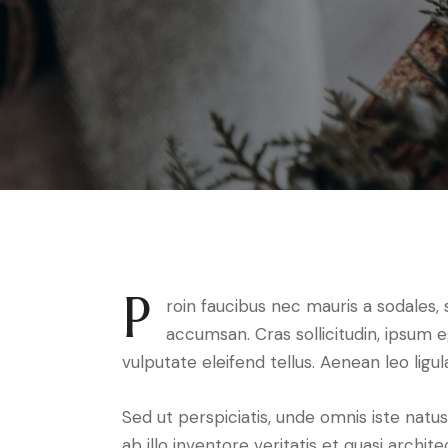
P
roin faucibus nec mauris a sodales,
accumsan. Cras sollicitudin, ipsum 
vulputate eleifend tellus. Aenean leo ligul
Sed ut perspiciatis, unde omnis iste na
ab illo inventore veritatis et quasi archit