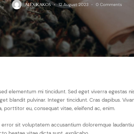
ALEXIKAKOS
12 August 2023
0
Comments
 sed elementum mi tincidunt. Sed eget viverra egestas ni
eget blandit pulvinar. Integer tincidunt. Cras dapibus. 
a, porttitor eu, consequat vitae, eleifend ac, enim.
tus error sit voluptatem accusantium doloremque laudant
ecto beatae vitae dicta sunt, explicabo.