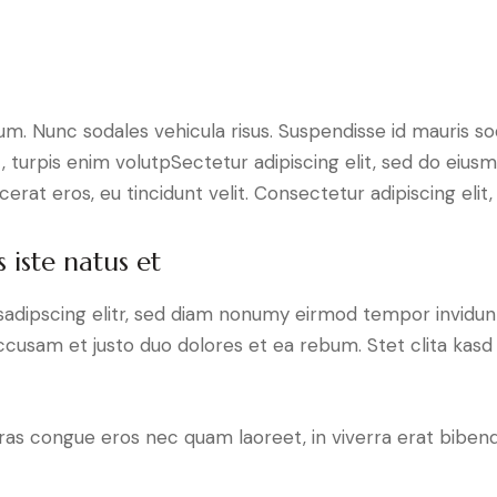
lum. Nunc sodales vehicula risus. Suspendisse id mauris sod
t, turpis enim volutpSectetur adipiscing elit, sed do eius
erat eros, eu tincidunt velit. Consectetur adipiscing elit, 
 iste natus et
sadipscing elitr, sed diam nonumy eirmod tempor invidun
accusam et justo duo dolores et ea rebum. Stet clita kas
ras congue eros nec quam laoreet, in viverra erat bibend