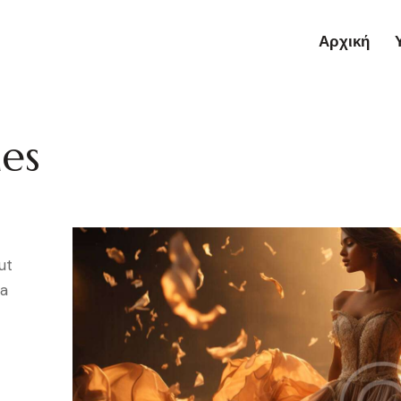
Αρχική
nes
ut
ta