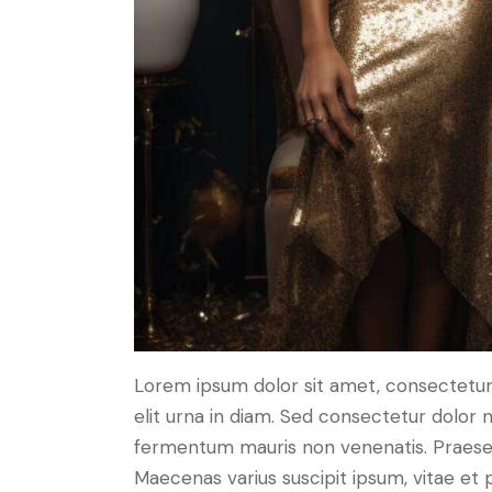
Lorem ipsum dolor sit amet, consectetur a
elit urna in diam. Sed consectetur dolor no
fermentum mauris non venenatis. Praesen
Maecenas varius suscipit ipsum, vitae et 