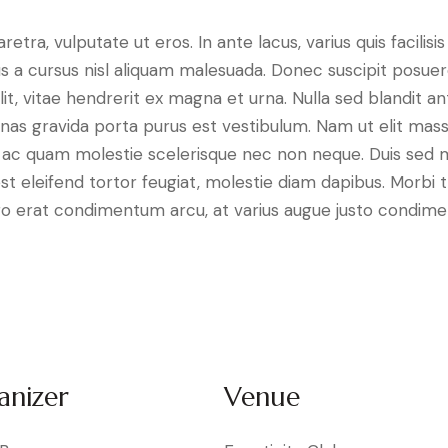
ra, vulputate ut eros. In ante lacus, varius quis facilisis 
 a cursus nisl aliquam malesuada. Donec suscipit posuere 
it, vitae hendrerit ex magna et urna. Nulla sed blandit a
enas gravida porta purus est vestibulum. Nam ut elit mas
que ac quam molestie scelerisque nec non neque. Duis sed
st eleifend tortor feugiat, molestie diam dapibus. Morbi tr
libero erat condimentum arcu, at varius augue justo condim
anizer
Venue