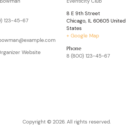
 Bowman
Eventicity Club
8 E 9th Street
0) 123-45-67
Chicago
,
IL
60605
United
States
+ Google Map
rbowman@example.com
Phone
Organizer Website
8 (800) 123-45-67
Copyright © 2026. All rights reserved.